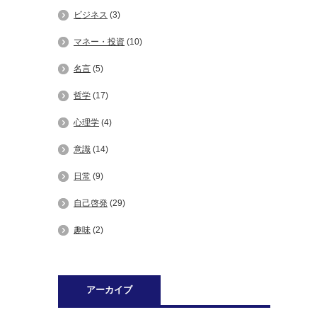
ビジネス
(3)
マネー・投資
(10)
名言
(5)
哲学
(17)
心理学
(4)
意識
(14)
日常
(9)
自己啓発
(29)
趣味
(2)
アーカイブ